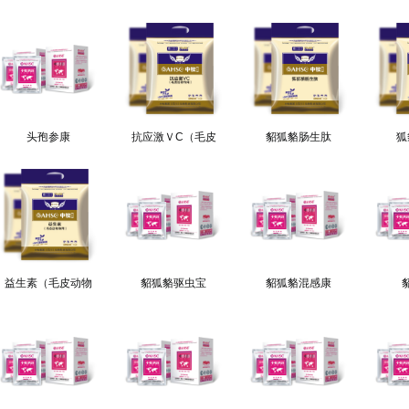
头孢参康
抗应激ＶC（毛皮
貂狐貉肠生肽
狐
益生素（毛皮动物
貂狐貉驱虫宝
貂狐貉混感康