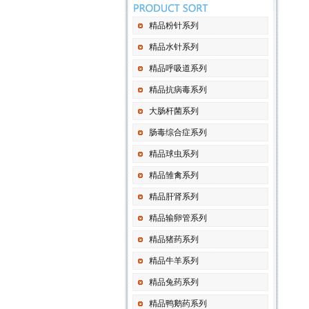
精品粉针系列
精品水针系列
精品呼吸道系列
精品抗病毒系列
大肠杆菌系列
肠毒综合症系列
精品球虫系列
精品雏禽系列
精品肝肾系列
精品输卵管系列
精品猪药系列
精品牛羊系列
精品兔药系列
精品鸭鹅药系列