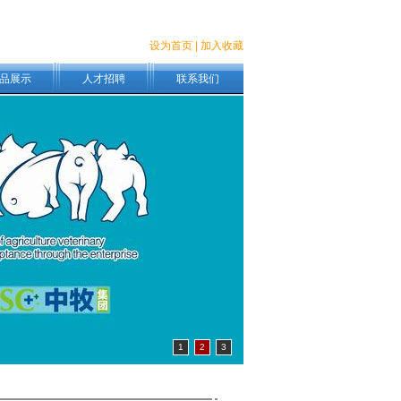
设为首页
|
加入收藏
品展示
人才招聘
联系我们
1
2
3