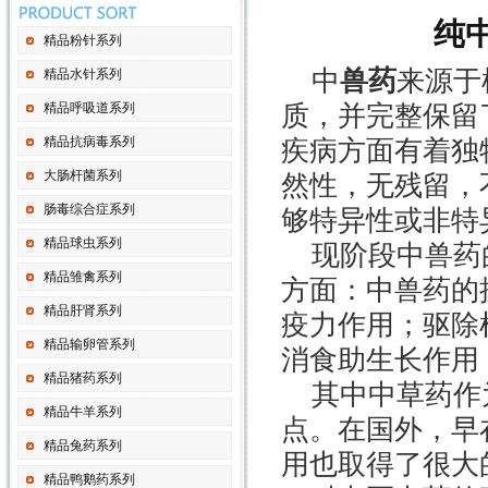
纯
精品粉针系列
中
兽药
来源于
精品水针系列
精品呼吸道系列
质，并完整保留
精品抗病毒系列
疾病方面有着独
大肠杆菌系列
然性，无残留，
肠毒综合症系列
够特异性或非特
精品球虫系列
现阶段中兽药
精品雏禽系列
方面：中兽药的
精品肝肾系列
疫力作用；驱除
精品输卵管系列
消食助生长作用
精品猪药系列
其中中草药作
精品牛羊系列
点。在国外，早
精品兔药系列
用也取得了很大
精品鸭鹅药系列