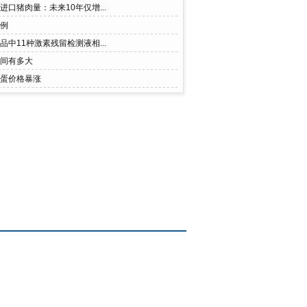
口猪肉量：未来10年仅增...
例
中11种激素残留检测液相...
间有多大
蛋价格暴涨