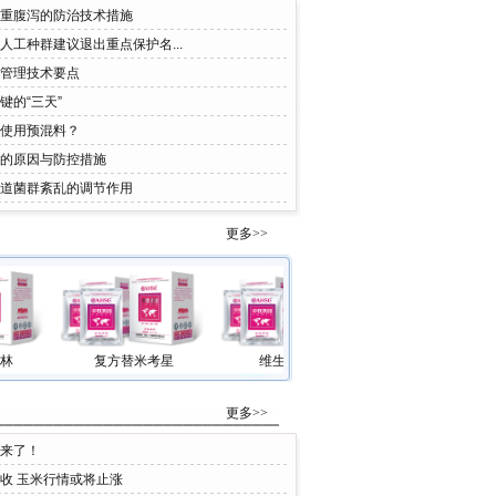
重腹泻的防治技术措施
人工种群建议退出重点保护名...
管理技术要点
键的“三天”
使用预混料？
的原因与防控措施
道菌群紊乱的调节作用
更多>>
复方替米考星
维生素K3粉
维生素E
更多>>
来了！
收 玉米行情或将止涨