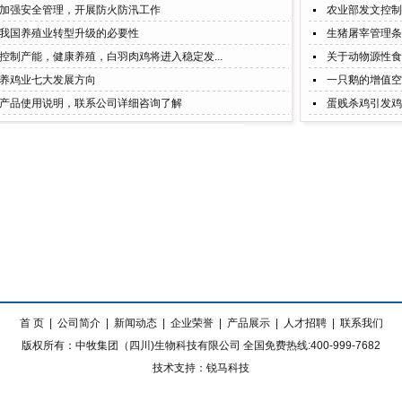
加强安全管理，开展防火防汛工作
农业部发文控制进
我国养殖业转型升级的必要性
生猪屠宰管理条
控制产能，健康养殖，白羽肉鸡将进入稳定发...
关于动物源性食品
养鸡业七大发展方向
一只鹅的增值空
产品使用说明，联系公司详细咨询了解
蛋贱杀鸡引发鸡
首 页
|
公司简介
|
新闻动态
|
企业荣誉
|
产品展示
|
人才招聘
|
联系我们
版权所有：中牧集团（四川)生物科技有限公司 全国免费热线:400-999-7682
技术支持：锐马科技