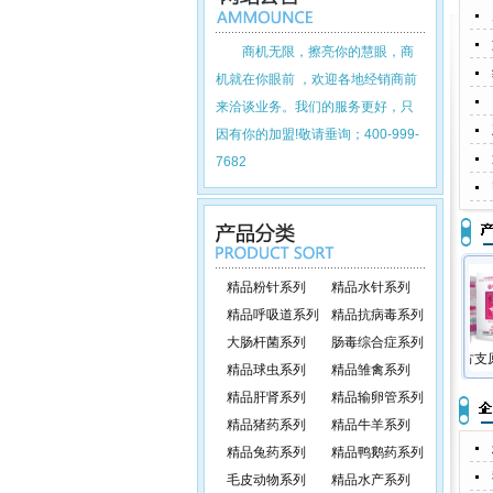
商机无限，擦亮你的慧眼，商
机就在你眼前 ，欢迎各地经销商前
来洽谈业务。我们的服务更好，只
因有你的加盟!敬请垂询；400-999-
7682
精品粉针系列
精品水针系列
精品呼吸道系列
精品抗病毒系列
大肠杆菌系列
肠毒综合症系列
复方强力霉素
复方氟苯尼考
复方支原净
精品球虫系列
精品雏禽系列
精品肝肾系列
精品输卵管系列
精品猪药系列
精品牛羊系列
精品兔药系列
精品鸭鹅药系列
毛皮动物系列
精品水产系列